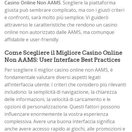
Casino Online Non AAMS
. Scegliere la piattaforma
giusta può sembrare complicato, ma con i giusti criteri
e confronti, sarà molto più semplice. Vi guiderò
attraverso le caratteristiche che rendono un casino
online non autorizzato dalle AAMS, ma comunque
affidabile e user-friendly.
Come Scegliere il Migliore Casino Online
Non AAMS: User Interface Best Practices
Per scegliere il miglior casino online non AAMS, è
fondamentale valutare diversi aspetti legati
all’interfaccia utente. I criteri che considero più rilevanti
includono: la semplicità di navigazione, la chiarezza
delle informazioni, la velocità di caricamento e le
opzioni di personalizzazione. Questi fattori possono
influenzare enormemente la vostra esperienza
complessiva. Avere una buona interfaccia significa
anche avere accesso rapido ai giochi, alle promozioni e