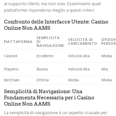
al supporto clienti, ma non solo. Esaminiamo quali
piattaforme rispondono meglio a questi criteri.
Confronto delle Interfacce Utente: Casino
Online Non AAMS
SEMPLICITÀ
VELOCITÀ DI
OPZION
PIATTAFORMA
DI
CARICAMENTO
PERSO
NAVIGAZIONE
CasinoX
Eccellente
Velocità Alta
Media
Playamo
Buona
Velocità Alta
Alta
BetChain
Ottima
Media
Media
Semplicità di Navigazione: Una
Fondamenta Necessaria per i Casino
Online Non AAMS
La semplicità di navigazione è un aspetto cruciale per