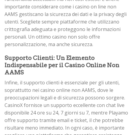
importante considerare come i casino on line non
AAMS gestiscano la sicurezza dei dati e la privacy degli
utenti. Scegliete sempre piattaforme che utilizzano
crittografia adeguata e proteggono le informazioni
personali. Un ottimo casino non solo offre
personalizzazione, ma anche sicurezza.
Supporto Clienti: Un Elemento
Indispensabile per il Casino Online Non
AAMS
Infine, il supporto clienti è essenziale per gli utenti,
soprattutto nei casino online non AAMS, dove le
preoccupazioni legali e di sicurezza possono sorgere.
CasinoX fornisce un supporto eccellente con chat live
disponibile 24 ore su 24, 7 giorni su 7, mentre Playamo
offre supporto tramite email e ticket, il che potrebbe
risultare meno immediato. In ogni caso, è importante