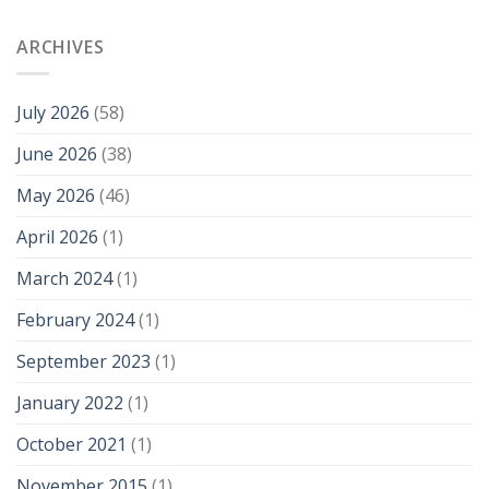
ARCHIVES
July 2026
(58)
June 2026
(38)
May 2026
(46)
April 2026
(1)
March 2024
(1)
February 2024
(1)
September 2023
(1)
January 2022
(1)
October 2021
(1)
November 2015
(1)