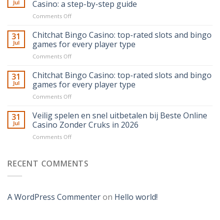
claim
Jul
Casino: a step-by-step guide
exclusive
on
Comments Off
bonuses
How
at
to
Chitchat Bingo Casino: top-rated slots and bingo
Rabbit
31
claim
Win
Jul
games for every player type
exclusive
Casino:
on
Comments Off
bonuses
a
Chitchat
at
step-
Bingo
Chitchat Bingo Casino: top-rated slots and bingo
Rabbit
31
by-
Casino:
Win
Jul
games for every player type
step
top-
Casino:
guide
on
Comments Off
rated
a
Chitchat
slots
step-
Bingo
Veilig spelen en snel uitbetalen bij Beste Online
and
31
by-
Casino:
bingo
Jul
Casino Zonder Cruks in 2026
step
top-
games
guide
on
Comments Off
rated
for
Veilig
slots
every
spelen
and
player
en
RECENT COMMENTS
bingo
type
snel
games
uitbetalen
for
bij
every
Beste
A WordPress Commenter
on
Hello world!
player
Online
type
Casino
Zonder