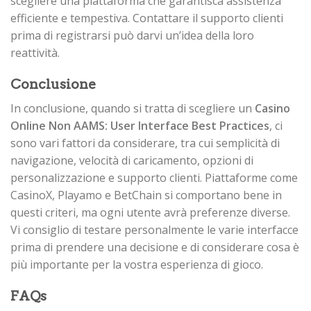
scegliere una piattaforma che garantisca assistenza
efficiente e tempestiva. Contattare il supporto clienti
prima di registrarsi può darvi un’idea della loro
reattività.
Conclusione
In conclusione, quando si tratta di scegliere un
Casino
Online Non AAMS: User Interface Best Practices
, ci
sono vari fattori da considerare, tra cui semplicità di
navigazione, velocità di caricamento, opzioni di
personalizzazione e supporto clienti. Piattaforme come
CasinoX, Playamo e BetChain si comportano bene in
questi criteri, ma ogni utente avrà preferenze diverse.
Vi consiglio di testare personalmente le varie interfacce
prima di prendere una decisione e di considerare cosa è
più importante per la vostra esperienza di gioco.
FAQs