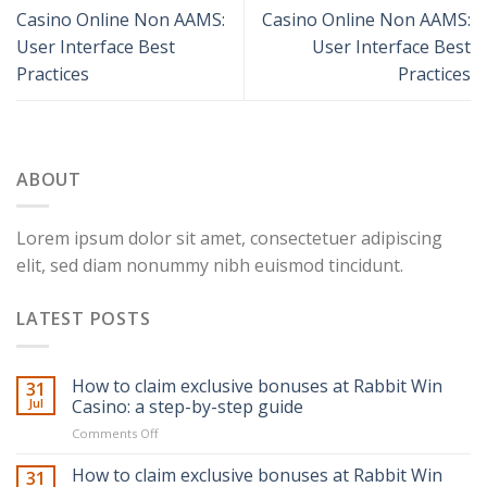
Casino Online Non AAMS:
Casino Online Non AAMS:
User Interface Best
User Interface Best
Practices
Practices
ABOUT
Lorem ipsum dolor sit amet, consectetuer adipiscing
elit, sed diam nonummy nibh euismod tincidunt.
LATEST POSTS
How to claim exclusive bonuses at Rabbit Win
31
Jul
Casino: a step-by-step guide
on
Comments Off
How
to
How to claim exclusive bonuses at Rabbit Win
31